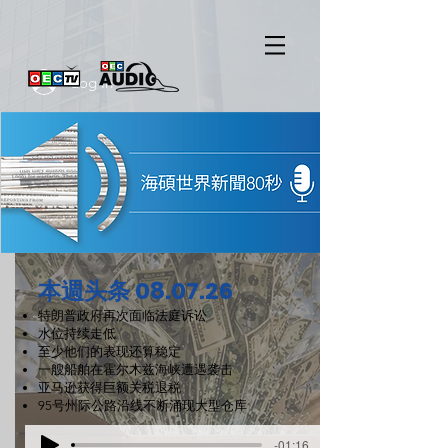
Log In
本週头条 08.07.26
特朗普政府再次面临法庭诉讼
水位持续走低
至少他们的表现还算稳定
一艘船舶在霍尔木兹海峡遭遇袭击
亚马逊获得巨额关税退税
95号州际公路沿线不断涌现大型仓库
-01:16